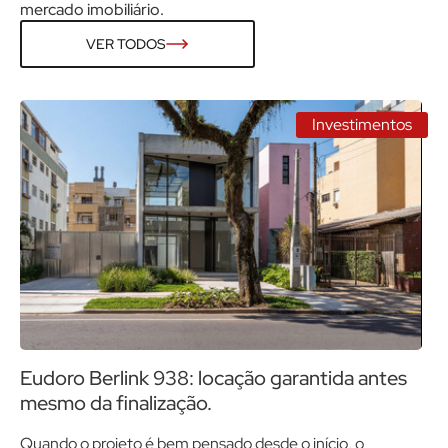
mercado imobiliário.
VER TODOS
Investimentos
Eudoro Berlink 938: locação garantida antes
A
mesmo da finalização.
m
Quando o projeto é bem pensado desde o início, o