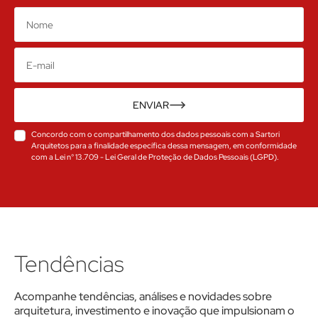
Nome
E-
mail
ENVIAR
Concordo com o compartilhamento dos dados pessoais com a Sartori
Arquitetos para a finalidade específica dessa mensagem, em conformidade
com a Lei n° 13.709 - Lei Geral de Proteção de Dados Pessoais (LGPD).
Tendências
Acompanhe tendências, análises e novidades sobre
arquitetura, investimento e inovação que impulsionam o