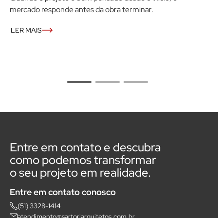
mercado responde antes da obra terminar.
D
v
LER MAIS
a
L
Entre em contato e descubra
como podemos transformar
o seu projeto em realidade.
Entre em contato conosco
(51) 3328-1414
atendimento@sartoriarquitetos.com.br