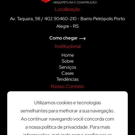
Localização
Av. Taquara, 98 / 402 90460-210 - Bairro Petrópolis Porto
Alegre - RS
Como chegar
Institucional
Home
Sobre
Serviços
Cases
Tendências
Nosso Contato
(51) 3328-1414
Utilizamos cookies e tecnologias
(51) 99985-5864
semelhantes para melhorar a sua navegação.
atendimento@sartoriarquitetos.com.br
Ao continuar navegando você concorda com
Redes Sociais
a nossa política de privacidade. Para mais