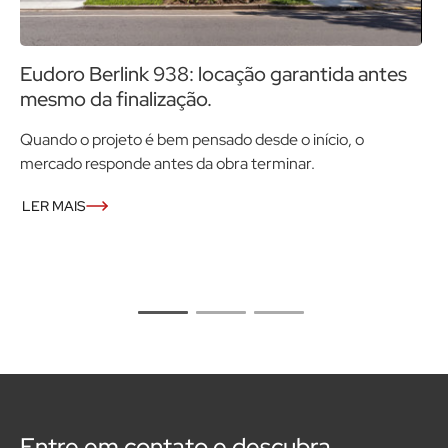
Eudoro Berlink 938: locação garantida antes
M
mesmo da finalização.
i
Quando o projeto é bem pensado desde o início, o
V
mercado responde antes da obra terminar.
i
p
LER MAIS
L
Entre em contato e descubra